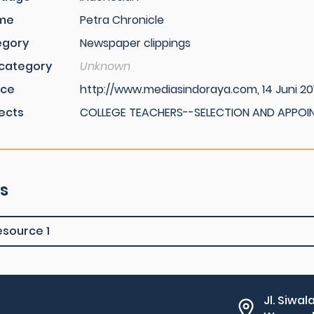
me
Petra Chronicle
egory
Newspaper clippings
category
Unknown
rce
http://www.mediasindoraya.com, 14 Juni 20
ects
COLLEGE TEACHERS--SELECTION AND APPOI
es
esource 1
Jl. Siwal