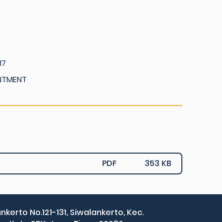
17
NTMENT
PDF
353 KB
ankerto No.121-131, Siwalankerto, Kec.