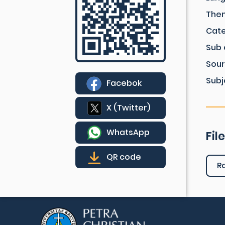
The
Cat
Sub 
Sou
Subj
Facebok
X (Twitter)
WhatsApp
Fil
QR code
R