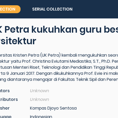
LECTION
SERIAL COLLECTION
 Petra kukuhkan guru be
sitektur
ersitas Kristen Petra (UK Petra) kembali rnengukuhkan seo
ektur yaitu Prof. Christina Eviutami Mediastika, S.T., Ph.D. 
tusan Menteri Riset, Teknologi dan Pendidikan Tinggi Repub
rta 9 Januari 2017. Dengan dikukuhkannya Prof. Evie ini mak
ang diantaranya mengajar di Fakultas Teknik Sipil dan Pere
tors
Unknown
ributors
Unknown
isher
Kompas Djoyo Sentosa
guage
Indonesian