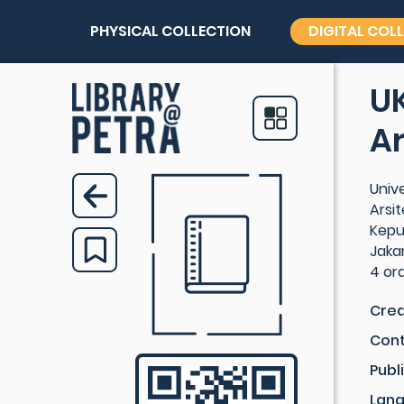
PHYSICAL COLLECTION
DIGITAL COL
UK
Ar
Univ
Arsit
Kepu
Jaka
4 or
Crea
Cont
Publ
Lan