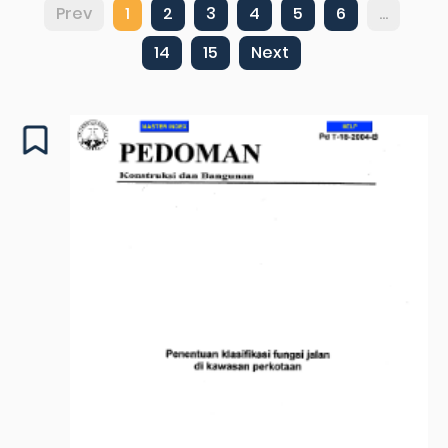
Prev
1
2
3
4
5
6
...
14
15
Next