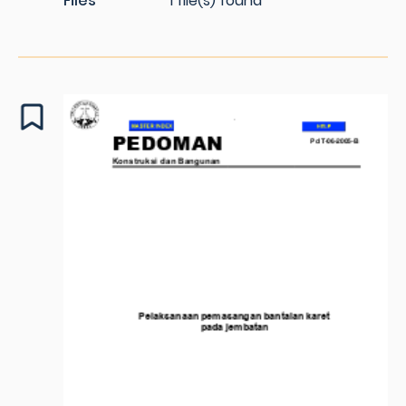
Files
1 file(s) found