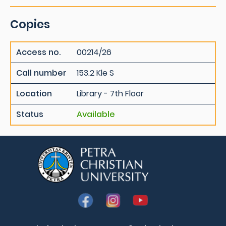
Copies
Access no.
00214/26
Call number
153.2 Kle S
Location
Library - 7th Floor
Status
Available