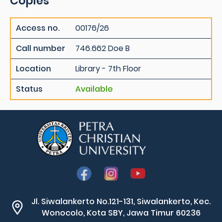
Copies
Access no.
00176/26
Call number
746.662 Doe B
Location
Library - 7th Floor
Status
Available
Jl. Siwalankerto No.121-131, Siwalankerto, Kec.
Wonocolo, Kota SBY, Jawa Timur 60236