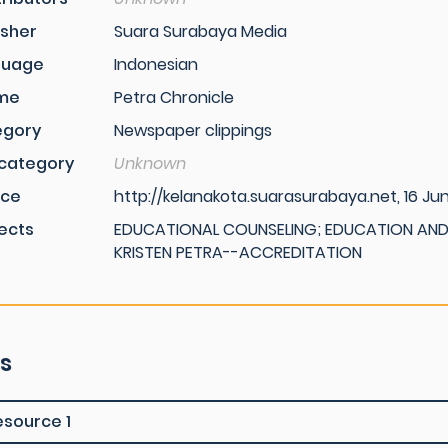
isher
Suara Surabaya Media
guage
Indonesian
me
Petra Chronicle
egory
Newspaper clippings
category
Unknown
rce
http://kelanakota.suarasurabaya.net, 16 Jun
ects
EDUCATIONAL COUNSELING; EDUCATION AND 
KRISTEN PETRA--ACCREDITATION
es
esource 1