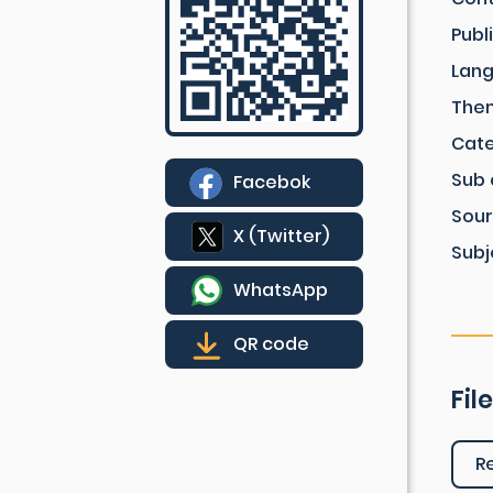
Publ
Lan
The
Cat
Sub 
Facebok
Sou
X (Twitter)
Subj
WhatsApp
QR code
Fil
R