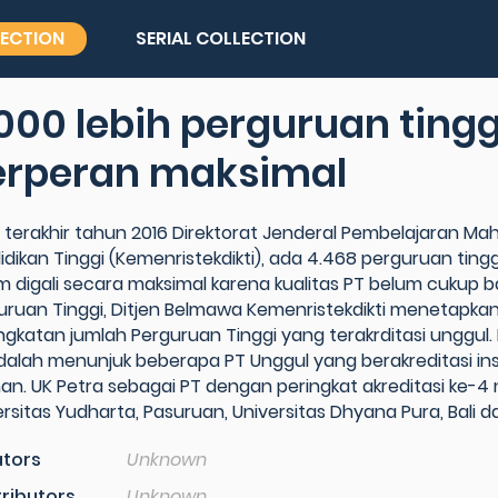
LECTION
SERIAL COLLECTION
000 lebih perguruan tingg
erperan maksimal
 terakhir tahun 2016 Direktorat Jenderal Pembelajaran Mah
idikan Tinggi (Kemenristekdikti), ada 4.468 perguruan tingg
m digali secara maksimal karena kualitas PT belum cukup ba
uruan Tinggi, Ditjen Belmawa Kemenristekdikti menetapka
ngkatan jumlah Perguruan Tinggi yang terakrditasi unggu
adalah menunjuk beberapa PT Unggul yang berakreditasi i
an. UK Petra sebagai PT dengan peringkat akreditasi ke-4
ersitas Yudharta, Pasuruan, Universitas Dhyana Pura, Bali 
tors
Unknown
ributors
Unknown