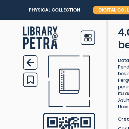
PHYSICAL COLLECTION
DIGITAL COL
4.
b
Data
Pend
belu
Perg
peni
itu 
Asuh
Univ
Crea
Cont