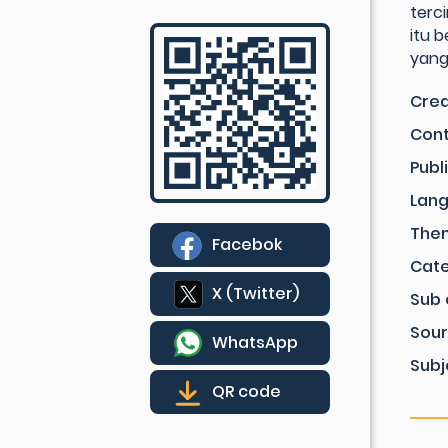
terc
itu 
yang 
Crea
Cont
Publ
Lan
The
Facebok
Cat
X (Twitter)
Sub 
Sou
WhatsApp
Subj
QR code