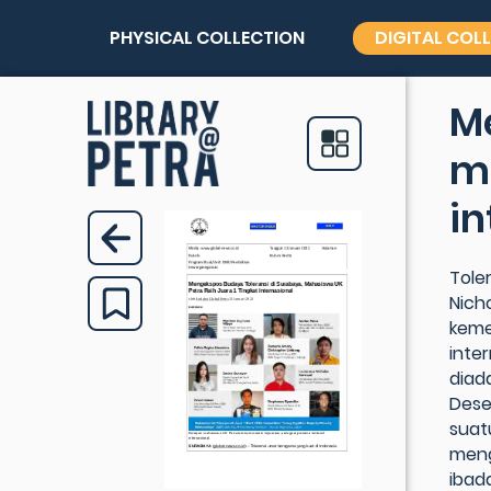
PHYSICAL COLLECTION
DIGITAL COL
Me
ma
in
Tole
Nich
keme
inte
diad
Dese
suat
meng
ibad