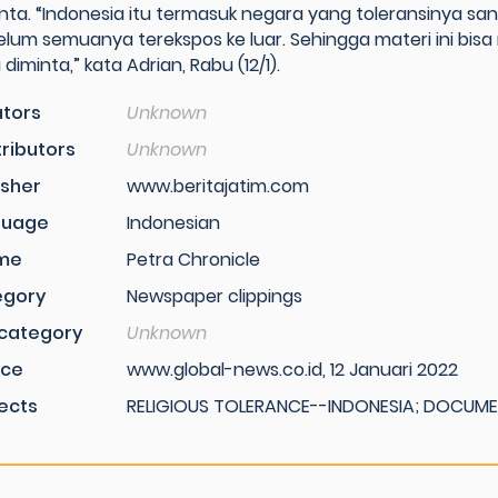
inta. “Indonesia itu termasuk negara yang toleransinya san
belum semuanya terekspos ke luar. Sehingga materi ini bi
diminta,” kata Adrian, Rabu (12/1).
tors
Unknown
ributors
Unknown
isher
www.beritajatim.com
guage
Indonesian
me
Petra Chronicle
egory
Newspaper clippings
category
Unknown
rce
www.global-news.co.id, 12 Januari 2022
ects
RELIGIOUS TOLERANCE--INDONESIA; DOCUME