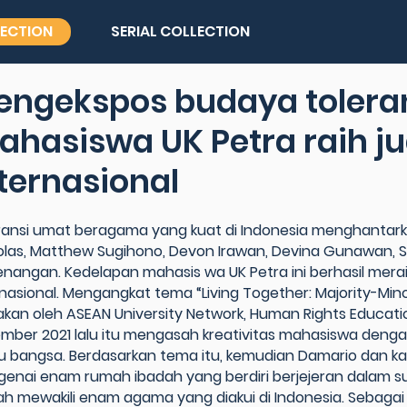
LECTION
SERIAL COLLECTION
ngekspos budaya toleran
hasiswa UK Petra raih jua
ternasional
ransi umat beragama yang kuat di Indonesia menghantarka
olas, Matthew Sugihono, Devon Irawan, Devina Gunawan, S
nangan. Kedelapan mahasis wa UK Petra ini berhasil mera
rnasional. Mengangkat tema “Living Together: Majority-Min
akan oleh ASEAN University Network, Human Rights Educat
mber 2021 lalu itu mengasah kreativitas mahasiswa deng
u bangsa. Berdasarkan tema itu, kemudian Damario da
enai enam rumah ibadah yang berdiri berjejeran dalam 
ah mewakili enam agama yang diakui di Indonesia. Sebagai b