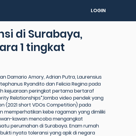
LOGIN
si di Surabaya,
ra 1 tingkat
n Damario Amory, Adrian Putra, Laurensius
tephanus Ryandito dan Felicia Regina pada
ih kejuaraan peringkat pertama bertaraf
ority Relationships”,lomba video pendek yang
ion (2021 short VDOs Competition) pada
an memperhatikan kebe ragaman yang dimiliki
n kawan-kawan mencoba mengangkat
suatu perumahan di Surabaya. Enam rumah
ukti nyata toleransi yang apik di negara