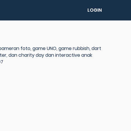
LOGIN
 pameran foto, game UNO, game rubbish, dart
r, dan charity day dan interactive anak
07