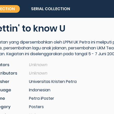
LECTION
SERIAL COLLECTION
ttin' to know U
atan yang dipersembahkan oleh LPPM UK Petra ini meliputi
, persembahan lagu anak jalanan, persembahan UKM Teate
nan. Kegiatan ini diselenggarakan pada tangal 5 - 7 Juni 20
tors
Unknown
ributors
Unknown
isher
Universitas Kristen Petra
guage
Indonesian
me
Petra iPoster
egory
Posters