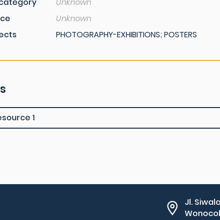
category
Unknown
rce
Unknown
ects
PHOTOGRAPHY-EXHIBITIONS; POSTERS
es
esource 1
Jl. Siwal
Wonocolo