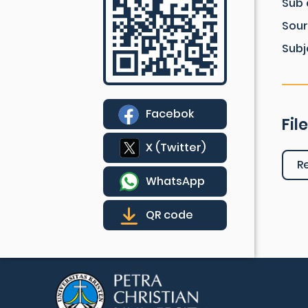
Sub 
Sou
Subj
Facebok
Fil
X (Twitter)
R
WhatsApp
QR code