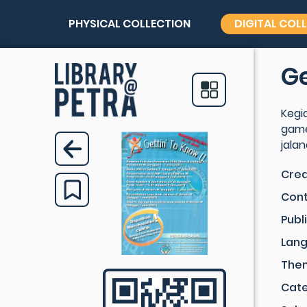
PHYSICAL COLLECTION
DIGITAL COL
Ge
Kegi
game
jala
Crea
Cont
Publ
Lan
The
Cat