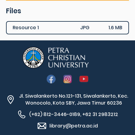
Files
Resource 1
JPG
1.6 MB
Jl. Siwalankerto No.121-131, Siwalankerto, Kec.
Wonocolo, Kota SBY, Jawa Timur 60236
(+62) 812-3446-0189, +62 31 2983212
library@petra.ac.id