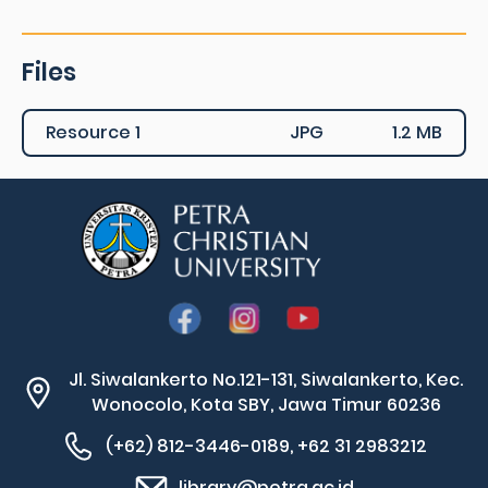
Files
Resource 1
JPG
1.2 MB
Jl. Siwalankerto No.121-131, Siwalankerto, Kec.
Wonocolo, Kota SBY, Jawa Timur 60236
(+62) 812-3446-0189, +62 31 2983212
library@petra.ac.id