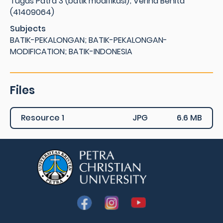
Tugas Patra 3 (batik modifikasi); Verina Benita
(41409064)
Subjects
BATIK-PEKALONGAN; BATIK-PEKALONGAN-
MODIFICATION; BATIK-INDONESIA
Files
Resource 1
JPG
6.6 MB