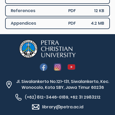
References
PDF
12 KB
Appendices
PDF
4.2 MB
Jl. Siwalankerto No.121-131, Siwalankerto, Kec.
Wonocolo, Kota SBY, Jawa Timur 60236
(+62) 812-3446-0189, +62 31 2983212
library@petra.ac.id