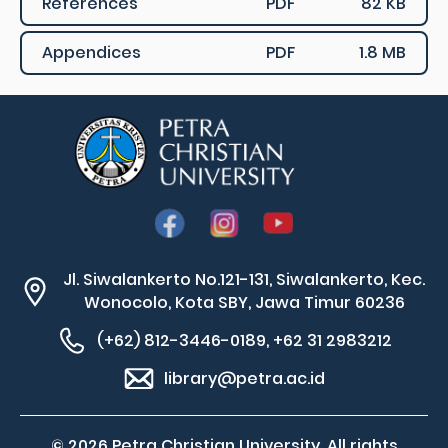
References
PDF
82 KB
Appendices
PDF
1.8 MB
Jl. Siwalankerto No.121-131, Siwalankerto, Kec.
Wonocolo, Kota SBY, Jawa Timur 60236
(+62) 812-3446-0189, +62 31 2983212
library@petra.ac.id
© 2026 Petra Christian University. All rights