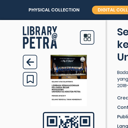
PHYSICAL COLLECTION
DIGITAL COL
Se
k
Un
Bada
yang
2018
Crea
Cont
Publ
Lan