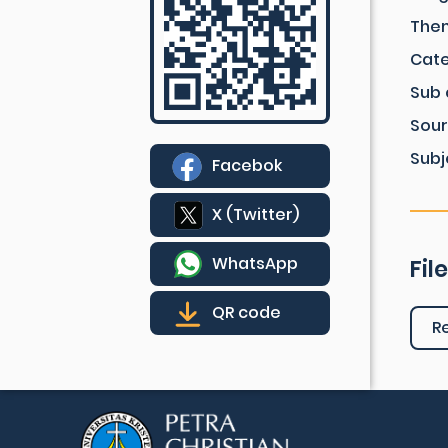
The
Cat
Sub 
Sou
Subj
Facebok
X (Twitter)
WhatsApp
Fil
QR code
R