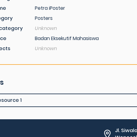
me
Petra iPoster
egory
Posters
category
Unknown
rce
Badan Eksekutif Mahasiswa
ects
Unknown
es
esource 1
Jl. Siwal