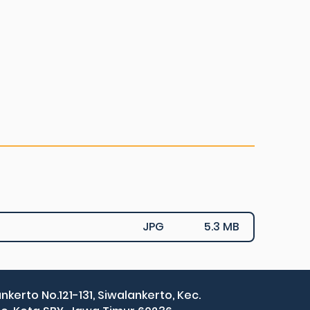
JPG
5.3 MB
ankerto No.121-131, Siwalankerto, Kec.