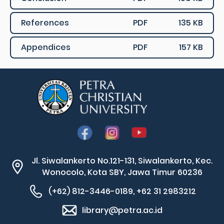
References
PDF
135 KB
Appendices
PDF
157 KB
Jl. Siwalankerto No.121-131, Siwalankerto, Kec.
Wonocolo, Kota SBY, Jawa Timur 60236
(+62) 812-3446-0189, +62 31 2983212
library@petra.ac.id