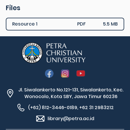
Files
Resource 1
PDF
5.5 MB
Jl. Siwalankerto No.121-131, Siwalankerto, Kec.
Wonocolo, Kota SBY, Jawa Timur 60236
(+62) 812-3446-0189, +62 31 2983212
library@petra.ac.id