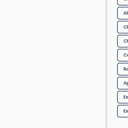
A
C
C
C
R
A
Ex
Ex