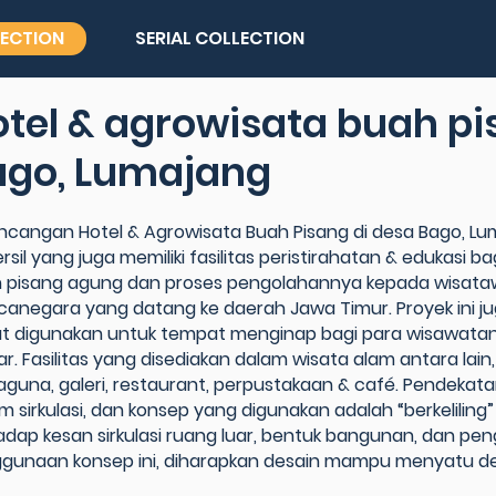
LECTION
SERIAL COLLECTION
tel & agrowisata buah p
ago, Lumajang
ncangan Hotel & Agrowisata Buah Pisang di desa Bago, Lum
rsil yang juga memiliki fasilitas peristirahatan & edukasi
 pisang agung dan proses pengolahannya kepada wisata
anegara yang datang ke daerah Jawa Timur. Proyek ini j
t digunakan untuk tempat menginap bagi para wisawatan as
ar. Fasilitas yang disediakan dalam wisata alam antara lain,
aguna, galeri, restaurant, perpustakaan & café. Pendekat
em sirkulasi, dan konsep yang digunakan adalah “berkelili
adap kesan sirkulasi ruang luar, bentuk bangunan, dan pe
gunaan konsep ini, diharapkan desain mampu menyatu de