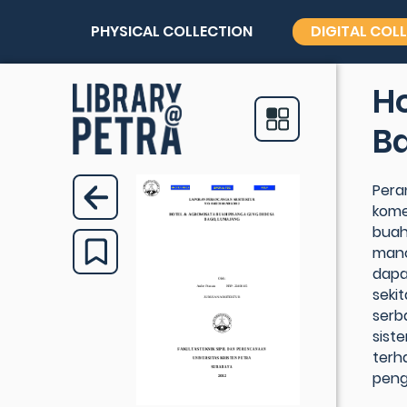
PHYSICAL COLLECTION
DIGITAL COL
Ho
B
Pera
kome
buah
manc
dapa
sekit
serb
sist
terh
peng