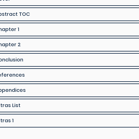
bstract TOC
hapter 1
hapter 2
onclusion
eferences
ppendices
tras List
tras 1