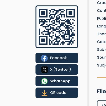
Crea
Cont
Publ
Lan
The
Cat
Sub 
Sou
Facebok
Subj
X (Twitter)
WhatsApp
Fil
QR code
C