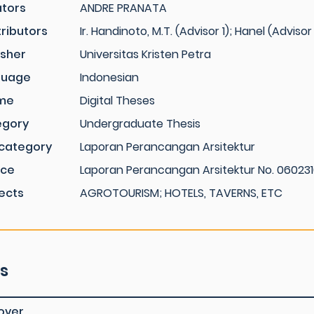
tors
ANDRE PRANATA
ributors
Ir. Handinoto, M.T. (Advisor 1); Hanel (Advisor
isher
Universitas Kristen Petra
guage
Indonesian
me
Digital Theses
egory
Undergraduate Thesis
category
Laporan Perancangan Arsitektur
rce
Laporan Perancangan Arsitektur No. 060231
ects
AGROTOURISM; HOTELS, TAVERNS, ETC
es
over