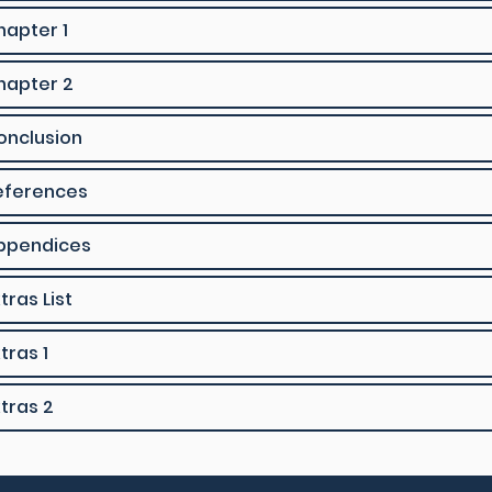
hapter 1
hapter 2
onclusion
eferences
ppendices
tras List
tras 1
xtras 2