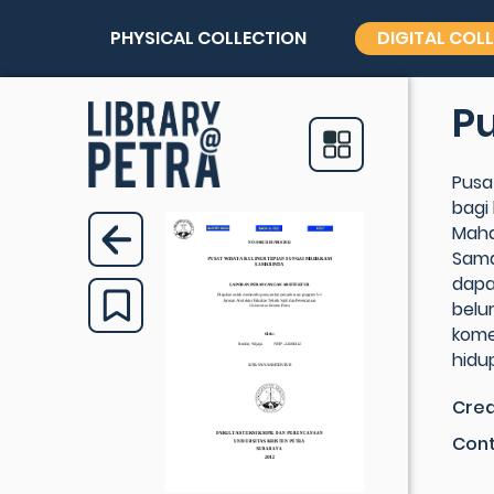
PHYSICAL COLLECTION
DIGITAL COL
Pu
Pusa
bagi
Maha
Sama
dapa
belu
kome
hidu
Crea
Cont