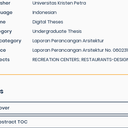
isher
Universitas Kristen Petra
guage
Indonesian
me
Digital Theses
egory
Undergraduate Thesis
category
Laporan Perancangan Arsitektur
rce
Laporan Perancangan Arsitektur No. 060231
ects
RECREATION CENTERS; RESTAURANTS-DESIG
es
over
bstract TOC