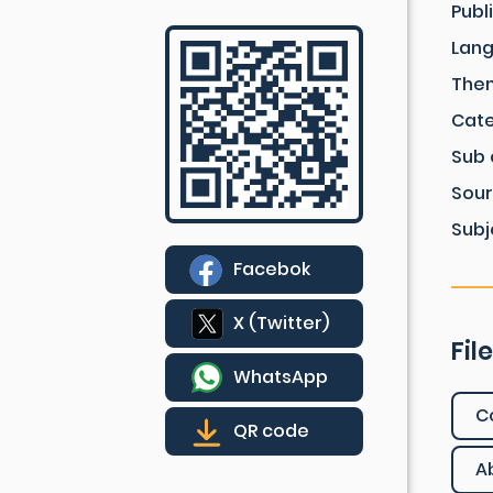
Publ
Lan
The
Cat
Sub 
Sou
Subj
Facebok
X (Twitter)
Fil
WhatsApp
C
QR code
A