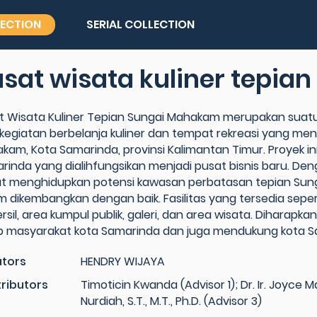
LECTION
SERIAL COLLECTION
sat wisata kuliner tepi
t Wisata Kuliner Tepian Sungai Mahakam merupakan suat
 kegiatan berbelanja kuliner dan tempat rekreasi yang me
kam, Kota Samarinda, provinsi Kalimantan Timur. Proyek in
rinda yang dialihfungsikan menjadi pusat bisnis baru. Den
t menghidupkan potensi kawasan perbatasan tepian Sung
m dikembangkan dengan baik. Fasilitas yang tersedia seper
rsil, area kumpul publik, galeri, dan area wisata. Diharapk
p masyarakat kota Samarinda dan juga mendukung kota Sa
tors
HENDRY WIJAYA
ributors
Timoticin Kwanda (Advisor 1); Dr. Ir. Joyce Ma
Nurdiah, S.T., M.T., Ph.D. (Advisor 3)