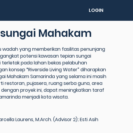
LOGIN
an sungai Mahakam
u wadah yang memberikan fasilitas penunjang
ngangkat potensi kawasan tepian sungai
i terletak pada lahan bekas pelabuhan
gan konsep “Riverside Living Water” diharapkan
ai Mahakam Samarinda yang selama ini masih
ti restoran, pujasera, ruang serba guna, area
an dengan proyek ini, dapat meningkatkan taraf
marinda menjadi kota wisata.
rcella Laurens, M.Arch. (Advisor 2); Esti Asih