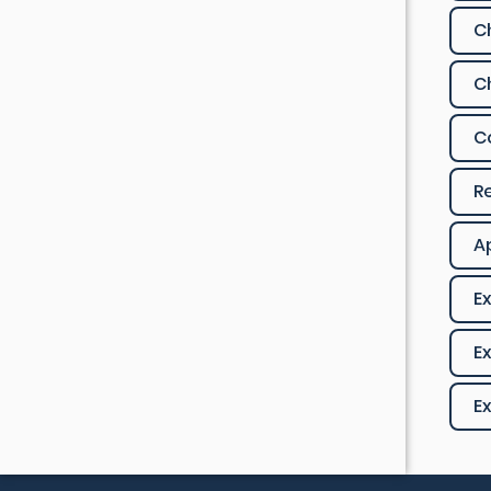
C
C
C
R
A
Ex
Ex
E