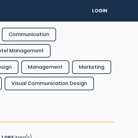
LOGIN
Communication
otel Management
esign
Management
Marketing
Visual Communication Design
f
1.063
item(s)