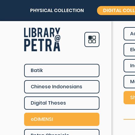
PHYSICAL COLLECTION
DIGITAL COL
A
E
I
Batik
M
Chinese Indonesians
S
Digital Theses
eDIMENSI