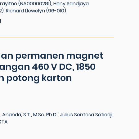
y Prayitno (NA00000281), Heny Sandjaya
, Richard Llewelyn (96-010)
d
aan permanen magnet
angan 460 V DC, 1850
 potong karton
Ananda, S.T., M.Sc. Ph.D.; Julius Sentosa Setiadji;
STA