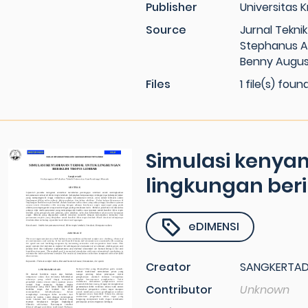
Publisher
Universitas K
Source
Jurnal Teknik
Stephanus A.
Benny Augus
Files
1 file(s) foun
Simulasi kenya
lingkungan beri
eDIMENSI
Creator
SANGKERTAD
Contributor
Unknown