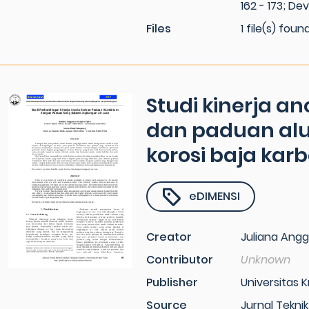
162 - 173; De
Files
1 file(s) foun
Studi kinerja 
dan paduan alu
korosi baja karb
eDIMENSI
Creator
Juliana Angg
Contributor
Unknown
Publisher
Universitas K
Source
Jurnal Teknik 