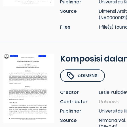
Publisher
Universitas K
Source
Dimensi Arsi
(NA00000131
Files
1 file(s) foun
Komposisi dalam
eDIMENSI
Creator
Lesie Yuliade
Contributor
Unknown
Publisher
Universitas K
Source
Nirmana Vol. 
(98-041)