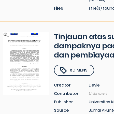
Files
1 file(s) foun
Tinjauan atas 
dampaknya pad
dan pembiaya
eDIMENSI
Creator
Devie
Contributor
Unknown
Publisher
Universitas K
Source
Jurnal Akunt