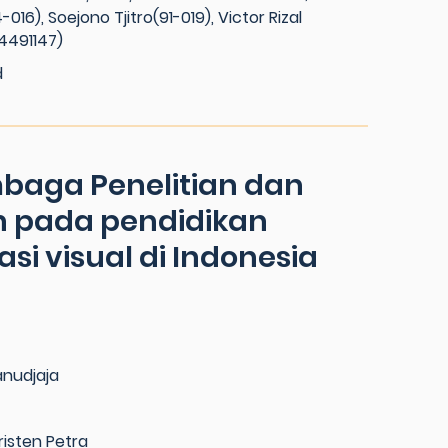
16), Soejono Tjitro(91-019), Victor Rizal
4491147)
d
baga Penelitian dan
pada pendidikan
si visual di Indonesia
anudjaja
risten Petra