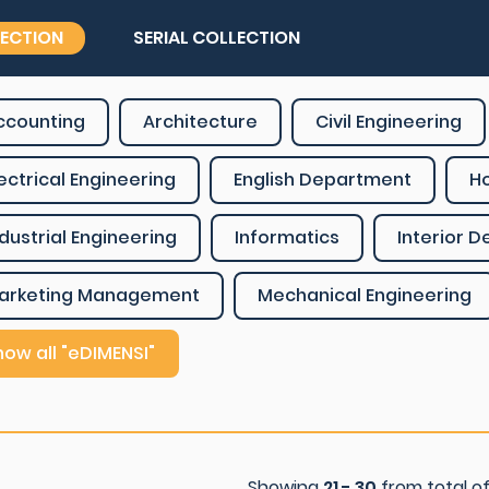
LECTION
SERIAL COLLECTION
ccounting
Architecture
Civil Engineering
lectrical Engineering
English Department
H
ndustrial Engineering
Informatics
Interior D
arketing Management
Mechanical Engineering
how all "eDIMENSI"
Showing
21 - 30
from total o