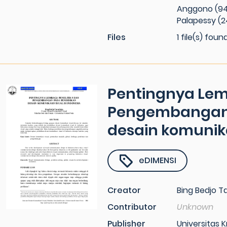
Anggono (94-0
Palapessy (2
Files
1 file(s) foun
Pentingnya Lem
Pengembangan 
desain komunika
eDIMENSI
Creator
Bing Bedjo T
Contributor
Unknown
Publisher
Universitas K