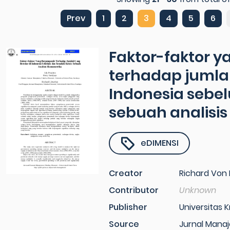
Prev
1
2
3
4
5
6
Faktor-faktor 
terhadap jumla
Indonesia sebel
sebuah analisi
eDIMENSI
Creator
Richard Von 
Contributor
Unknown
Publisher
Universitas K
Source
Jurnal Manaj