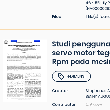
46 - 55; Lil
(NA00000282)
Files
1 file(s) foun
Studi penggun
servo motor teg
Rpm pada mesin
eDIMENSI
Creator
Stephanus A. 
BENNY AUGU
Contributor
Unknown