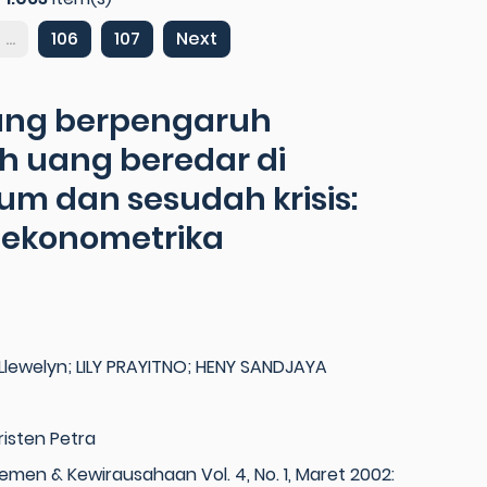
...
106
107
Next
yang berpengaruh
h uang beredar di
um dan sesudah krisis:
s ekonometrika
Llewelyn; LILY PRAYITNO; HENY SANDJAYA
risten Petra
emen & Kewirausahaan Vol. 4, No. 1, Maret 2002: